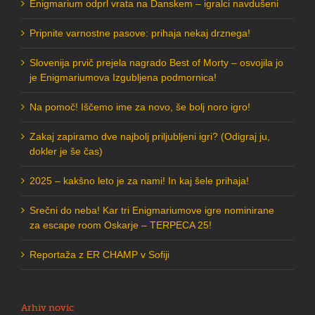
Enigmarium odprl vrata na Danskem – igralci navdušeni
Pripnite varnostne pasove: prihaja nekaj drznega!
Slovenija prvič prejela nagrado Best of Morty – osvojila jo
je Enigmariumova Izgubljena podmornica!
Na pomoč! Iščemo ime za novo, še bolj noro igro!
Zakaj zapiramo dve najbolj priljubljeni igri? (Odigraj ju,
dokler je še čas)
2025 – kakšno leto je za nami! In kaj šele prihaja!
Srečni do neba! Kar tri Enigmariumove igre nominirane
za escape room Oskarje – TERPECA 25!
Reportaža z ER CHAMP v Sofiji
Arhiv novic