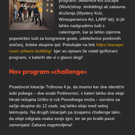
programi; delavnice kot Escape
(Work)shop, timbildingi ali zabavna
druženja (Mystery Kviz,
Winesperience Art, LARP itd), ki jih
lahko nadgradimo tudi s
cateringom, kar je lahko izjemna
popestritev tudi za kongresne goste, udeležence poslovnih
srečanj, šolske skupine ipd. Pokukajte na link
https://escape-
room.si/team-building/
kjer so opisani še ostali igrificirani
programi, v katerih ste vi v glavni vlogi!
Nov program »challenge«
Posebnost lokacije Trdinova 4 je, da imamo kar dve identični
sobi pobega – dve enaki Podmornici, v kateri lahko dve ekipi
hkrati rešujeta Urško iz rok Povodnega moža – izvrstno za
večje skupine do 12 oseb, saj lahko ekipi med seboj
tekmujeta. Na drugih lokacijah pa izvajamo challenge tako,
da ekipi odigrata vsaka svojo igro, ter se po kratki pavzi
zamenjata! Zabava zagotovljena!