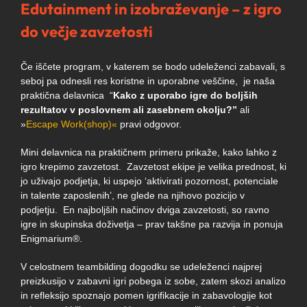
Edutainment in izobraževanje – z igro
do večje zavzetosti
Če iščete program, v katerem se bodo udeleženci zabavali, s
seboj pa odnesli res koristne in uporabne veščine, je naša
praktična delavnica “
Kako z uporabo igre do boljših
rezultatov v poslovnem ali zasebnem okolju?”
ali
»
Escape Work(shop)«
pravi odgovor.
Mini delavnica na praktičnem primeru prikaže, kako lahko z
igro krepimo zavzetost. Zavzetost ekipe je velika prednost, ki
jo uživajo podjetja, ki uspejo ‘aktivirati pozornost, potenciale
in talente zaposlenih’, ne glede na njihovo pozicijo v
podjetju. En najboljših načinov dviga zavzetosti, so ravno
igre in skupinska doživetja – prav takšne pa razvija in ponuja
Enigmarium®.
V celostnem teambilding dogodku se udeleženci najprej
preizkusijo v zabavni igri pobega iz sobe, zatem skozi analizo
in refleksijo spoznajo pomen igrifikacije in zabavologije kot