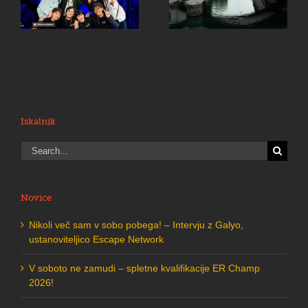
v
pobega
Eliksir v
Kekčevi deželi!
Iskalnik
Search
for:
Novice
Nikoli več sam v sobo pobega! – Intervju z Galyo,
ustanoviteljico Escape Network
V soboto ne zamudi – spletne kvalifikacije ER Champ
2026!