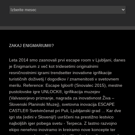
Arhiv
novic
ZAKAJ ENIGMARIUM®?
Leta 2014 smo zasnovali prvi escape room v Ljubljani, danes
je Enigmarium z več kot tridesetimi originalnimi
resničnostnimi igrami trendsetter inovativne igrifikacije
turističnih doživetij / dogodkov / znamenitosti v svetovnem
merilu. Reference: Escape Igloo® (Snovalec 2015), mestne
pustolovske igre UNLOCK®, igrifikacija muzejev
(Valvasorjevo priznanje, nagrada za inovativnost Živa –
Slovenski Planinski Muzej), svetovna inovacija ESCAPE
CASTLE® Svetvinčenat pri Puli, Ljubljanski grad ... Kar dve
igri sta (edini v Sloveniji!) uvrščeni na prestižno lestvico
najboljših iger pobega svetu - Terpeca. Z lastno razvojno
ekipo nenehno inoviramo in kreiramo nove koncepte ter