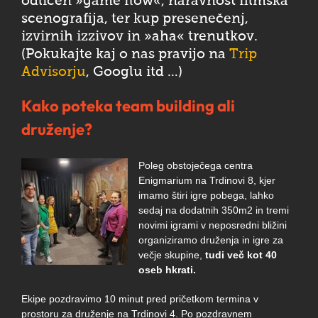
odličen »game flow«, naravnost filmska
scenografija, ter kup presenečenj,
izvirnih izzivov in »aha« trenutkov.
(Pokukajte kaj o nas pravijo na
Trip
Advisorju
, Googlu itd …)
Kako poteka team building ali
druženje?
Poleg obstoječega centra
Enigmarium na Trdinovi 8, kjer
imamo štiri igre pobega, lahko
sedaj na dodatnih 350m2 in tremi
novimi igrami v neposredni bližini
organiziramo druženja in igre za
večje skupine,
tudi več kot 40
oseb hkrati.
Ekipe pozdravimo 10 minut pred pričetkom termina v
prostoru za druženje na Trdinovi 4. Po pozdravnem