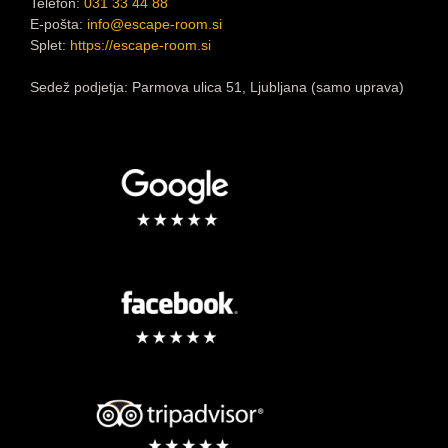
Telefon:
031 33 44 88
E-pošta:
info@escape-room.si
Splet:
https://escape-room.si
Sedež podjetja: Parmova ulica 51, Ljubljana (samo uprava)