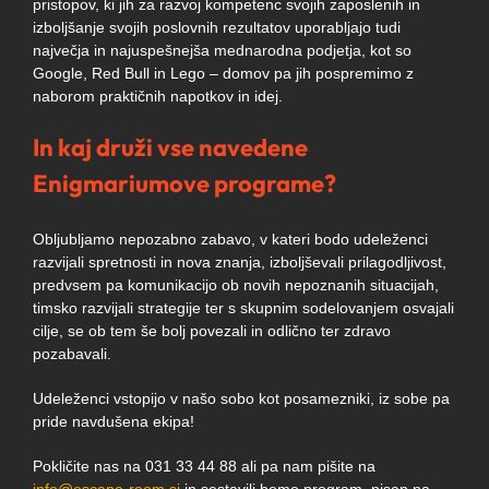
pristopov, ki jih za razvoj kompetenc svojih zaposlenih in
izboljšanje svojih poslovnih rezultatov uporabljajo tudi
največja in najuspešnejša mednarodna podjetja, kot so
Google, Red Bull in Lego – domov pa jih pospremimo z
naborom praktičnih napotkov in idej.
In kaj druži vse navedene
Enigmariumove programe?
Obljubljamo nepozabno zabavo, v kateri bodo udeleženci
razvijali spretnosti in nova znanja, izboljševali prilagodljivost,
predvsem pa komunikacijo ob novih nepoznanih situacijah,
timsko razvijali strategije ter s skupnim sodelovanjem osvajali
cilje, se ob tem še bolj povezali in odlično ter zdravo
pozabavali.
Udeleženci vstopijo v našo sobo kot posamezniki, iz sobe pa
pride navdušena ekipa!
Pokličite nas na 031 33 44 88 ali pa nam pišite na