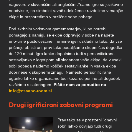
nagovoru v slovenščini ali angleščini /*same igre so jezikovno
neodvisne, na simbolni ravni/ udeležence razdelimo v manjše
ekipe in razporedimo v različne sobe pobega.
Pod skrbnim vodstvom gamemasterjev, ki po potrebi
pomagajo z namigi, se ekipe odpravijo v sobe na napete
eno-urne pustolovščine. Termine iger uskladimo tako, da vse
pričnejo ob isti uri, prav tako podaljšamo skupni čas dogodka
do 120 minut. Igro lahko dopolnimo tudi s personificirano
sestavljanko z logotipom ali sloganom vaše ekipe, da v vsaki
sobi pobega najdemo košček sestavlljanke in vsaka ekipa
doprinese k skupnemi zmagi. Namesto personificirane
uganke lahko organiziramo tudi kozarec penine ali dogodek
razširimo s cateringom.
Pišite nam za ponudbo na
info@escape-room.si
Drugi igrificirani zabavni programi
Prav tako se v prostorni “dnevni
sobi” lahko odvijajo tudi drugi