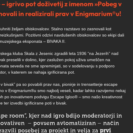
e – igrivo pot doživetij z imenom »Pobeg v
novali in realizirali prav v Enigmarium®u!
hniti željam obiskovalcev. Stalno razstavo so zasnovali kot
eizkušnjami. Pozitivni odzivi navdušenih obiskovalcev so ekipi dali
iji muzejskega eksponata – BIVAKA II.
skega kluba Skala z Jesenic zgradili leta 1936 “na Jezerih” nad
vak preselili v dolino, kjer zaslužen pokoj uživa umeščen na
onata seveda ne sme spreminjati, so v sodelovanju s podporo
stor, v katerem se nahaja igrificirana pot.
g v bivak” pa so povabili prav nas, pionirje in trensetterje escape
r smo v Enigmarium®u smo najbolj veseli, kadar lahko razvijemo nekaj
oh po inovativnem podvigu Escape Igloo® – smo našo kreativnost
e ter izvedbi igrificirane poti v bivak.
ape room”, kjer nad igro bdijo moderatorji in
inovativen – povsem avtomatiziran – način
razvili posebej za projekt in velja za
prvi