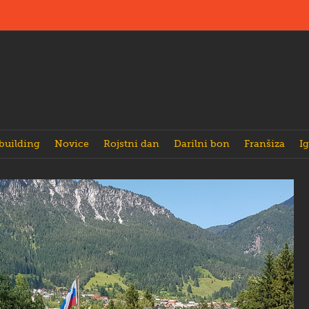
building
Novice
Rojstni dan
Darilni bon
Franšiza
Ig