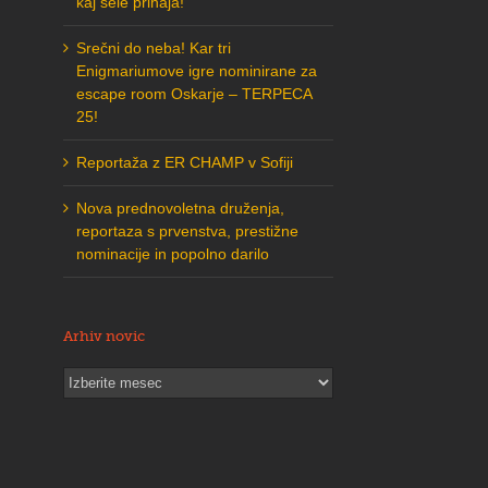
kaj šele prihaja!
Srečni do neba! Kar tri
Enigmariumove igre nominirane za
escape room Oskarje – TERPECA
25!
Reportaža z ER CHAMP v Sofiji
Nova prednovoletna druženja,
reportaza s prvenstva, prestižne
nominacije in popolno darilo
Arhiv novic
Arhiv
novic