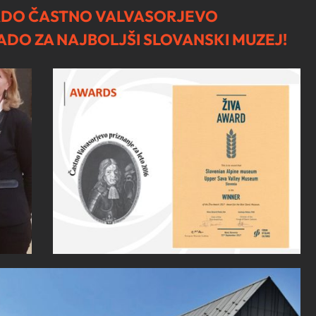
RADO ČASTNO VALVASORJEVO
ADO ZA NAJBOLJŠI SLOVANSKI MUZEJ!