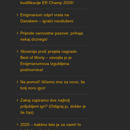
kvalifikacije ER Champ 2026!
Enigmarium odprl vrata na
Danskem – igralci navdušeni
Pripnite varnostne pasove: prihaja
nekaj drznega!
Slovenija prvič prejela nagrado
Best of Morty – osvojila jo je
Enigmariumova Izgubljena
podmornica!
Na pomoč! Iščemo ime za novo, še
bolj noro igro!
Zakaj zapiramo dve najbolj
priljubljeni igri? (Odigraj ju, dokler je
še čas)
2025 – kakšno leto je za nami! In