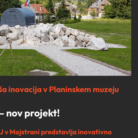
aša inovacija v Planinskem muzeju
 – nov projekt!
 Mojstrani predstavlja inovativno