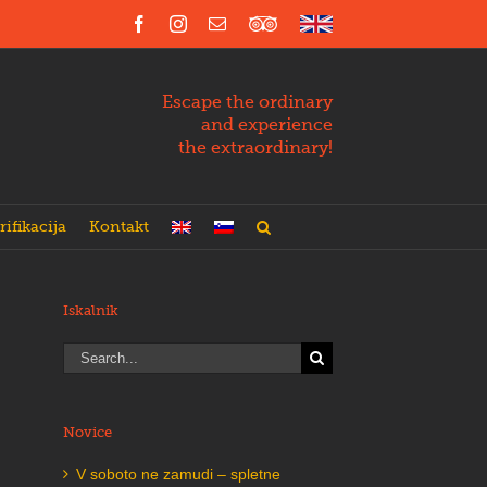
Facebook
Instagram
Email
Trip
English
Advisor
Escape the ordinary
and experience
the extraordinary!
rifikacija
Kontakt
Iskalnik
Search
for:
Novice
V soboto ne zamudi – spletne