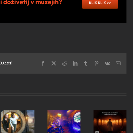
i doživetij v muzejih?
KLIK KLIK >>
form!
Facebook
X
Reddit
LinkedIn
Tumblr
Pinterest
Vk
Email
Slovenija
prvič
V sobot
prejela
Na
ne
nagrado
pomoč!
zamudi 
Best of
Iščemo
spletne