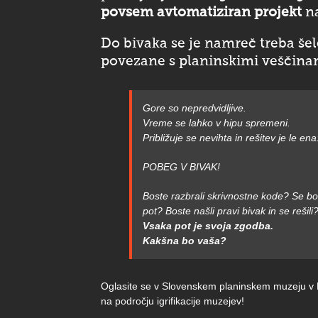
povsem avtomatiziran projekt
na
Do bivaka se je namreč treba šele 
povezane s planinskimi veščinami
Gore so nepredvidljive.
Vreme se lahko v hipu spremeni.
Približuje se nevihta in rešitev je le ena
POBEG V BIVAK!
Boste razbrali skrivnostne kode? Se bo
pot? Boste našli pravi bivak in se rešili
Vsaka pot je svoja zgodba.
Kakšna bo vaša?
Oglasite se v Slovenskem planinskem muzeju v M
na področju igrifikacije muzejev!