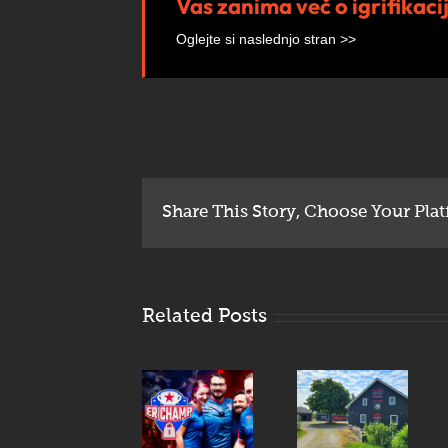
Vas zanima več o igrifikacij
Oglejte si naslednjo stran >>
Share This Story, Choose Your Plat
Related Posts
V soboto
ne
Enigmarium
Pripnite
zamudi –
odprl
varnostne
spletne
vrata na
pasove: