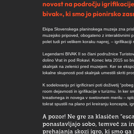
novost na področju igrifikacij
bivak«, ki smo jo pionirsko zas
Ekipa Slovenskega planinskega muzeja zna prislu
muzejsko pripoved, obogateno z interaktivnimi pr
polet tudi pri velikem koraku naprej, – igrifikac
Legendarni BIVAK II so člani podružnice Turistov
dolino Vrat in pod Rokavi. Konec leta 2015 so bi
skalnjak na zelenici pred muzejem. Ker se eksp
lokalne skupnosti pod skalnjak umestili skriti pro
K sodelovanju pri igrificirani poti doživetij “pobe
room dejavnosti in igrifikacije v turizmu. In ke
kreativnega in novega v svetovnem merilu – spl
tokrat spustili na plano pri kreiranju koncepta, igr
A pozor! Ne gre za klasičen “esc
ponastavljajo sobo, temveč za 
prehajanja skozi igro, ki smo ga 