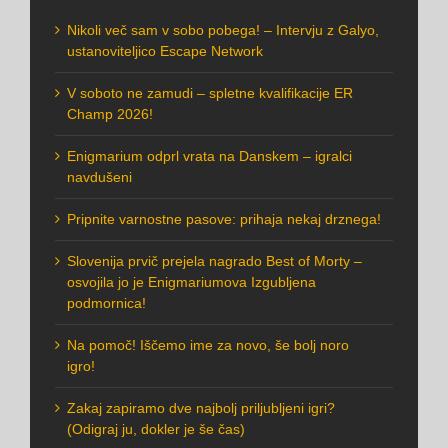
Nikoli več sam v sobo pobega! – Intervju z Galyo,
ustanoviteljico Escape Network
V soboto ne zamudi – spletne kvalifikacije ER
Champ 2026!
Enigmarium odprl vrata na Danskem – igralci
navdušeni
Pripnite varnostne pasove: prihaja nekaj drznega!
Slovenija prvič prejela nagrado Best of Morty –
osvojila jo je Enigmariumova Izgubljena
podmornica!
Na pomoč! Iščemo ime za novo, še bolj noro
igro!
Zakaj zapiramo dve najbolj priljubljeni igri?
(Odigraj ju, dokler je še čas)