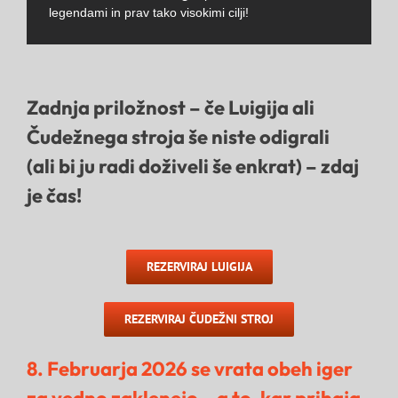
legendami in prav tako visokimi cilji!
Zadnja priložnost –
če
Luigija
ali
Čudežnega stroja
še niste odigrali
(ali bi ju radi doživeli še enkrat) –
zdaj
je čas!
REZERVIRAJ LUIGIJA
REZERVIRAJ ČUDEŽNI STROJ
8. Februarja 2026 se vrata obeh iger
za vedno zaklenejo – a to, kar prihaja,