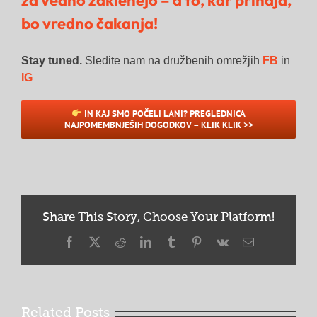
bo vredno čakanja!
Stay tuned.
Sledite nam na družbenih omrežjih
FB
in
IG
IN KAJ SMO POČELI LANI? PREGLEDNICA
NAJPOMEMBNJEŠIH DOGODKOV – KLIK KLIK >>
Share This Story, Choose Your Platform!
Facebook
X
Reddit
LinkedIn
Tumblr
Pinterest
Vk
Email
Related Posts