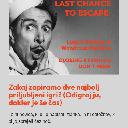
Image
Zakaj zapiramo dve najbolj
priljubljeni igri? (Odigraj ju,
dokler je še čas)
To ni novica, ki bi jo napisali zlahka. In ni odločitev, ki
bi jo sprejeli čez noč.