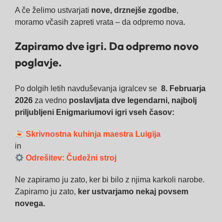
A če želimo ustvarjati
nove, drznejše zgodbe
,
moramo včasih zapreti vrata – da odpremo nova.
Zapiramo dve igri. Da odpremo novo
poglavje.
Po dolgih letih navduševanja igralcev se
8. Februarja
2026
za vedno
poslavljata dve legendarni, najbolj
priljubljeni Enigmariumovi igri vseh časov:
Skrivnostna kuhinja maestra Luigija
in
Odrešitev: Čudežni stroj
Ne zapiramo ju zato, ker bi bilo z njima karkoli narobe.
Zapiramo ju zato,
ker ustvarjamo nekaj povsem
novega.