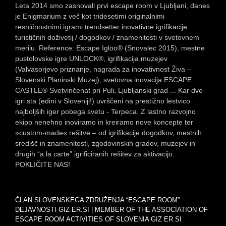
Leta 2014 smo zasnovali prvi escape room v Ljubljani, danes
je Enigmarium z več kot tridesetimi originalnimi
resničnostnimi igrami trendsetter inovativne igrifikacije
turističnih doživetij / dogodkov / znamenitosti v svetovnem
merilu. Reference: Escape Igloo® (Snovalec 2015), mestne
pustolovske igre UNLOCK®, igrifikacija muzejev
(Valvasorjevo priznanje, nagrada za inovativnost Živa –
Slovenski Planinski Muzej), svetovna inovacija ESCAPE
CASTLE® Svetvinčenat pri Puli, Ljubljanski grad ... Kar dve
igri sta (edini v Sloveniji!) uvrščeni na prestižno lestvico
najboljših iger pobega svetu - Terpeca. Z lastno razvojno
ekipo nenehno inoviramo in kreiramo nove koncepte ter
»custom-made« rešitve – od igrifikacije dogodkov, mestnih
središč in znamenitosti, zgodovinskih gradov, muzejev in
drugih “a la carte” igrificiranih rešitev za aktivacijo.
POKLIČITE NAS!
ČLAN SLOVENSKEGA ZDRUŽENJA “ESCAPE ROOM”
DEJAVNOSTI GIZ ER.SI | MEMBER OF THE ASSOCIATION OF
ESCAPE ROOM ACTIVITIES OF SLOVENIA GIZ ER.SI