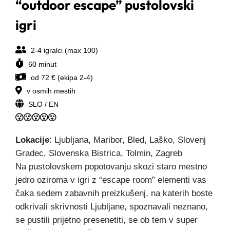
“outdoor escape” pustolovski
igri
2-4 igralci (max 100)
60 minut
od 72 € (ekipa 2-4)
v osmih mestih
SLO / EN
Lokacije
: Ljubljana, Maribor, Bled, Laško, Slovenj
Gradec, Slovenska Bistrica, Tolmin, Zagreb
Na pustolovskem popotovanju skozi staro mestno
jedro oziroma v igri z “escape room” elementi vas
čaka sedem zabavnih preizkušenj, na katerih boste
odkrivali skrivnosti Ljubljane, spoznavali neznano,
se pustili prijetno presenetiti, se ob tem v super