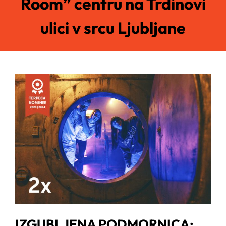
Room” centru na Trdinovi
ulici v srcu Ljubljane
IZGUBLJENA PODMORNICA: