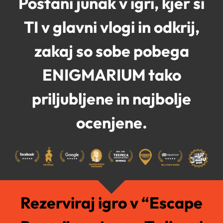
Postani junak v igri, kjer si
TI v glavni vlogi in odkrij,
zakaj so sobe pobega
ENIGMARIUM tako
priljubljene in najbolje
ocenjene.
Rezerviraj igro v “Escape