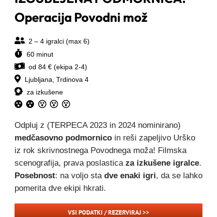
Operacija Povodni mož
2 – 4 igralci (max 6)
60 minut
od 84 € (ekipa 2-4)
Ljubljana, Trdinova 4
za izkušene
Odpluj z (TERPECA 2023 in 2024 nominirano)
medčasovno podmornico
in reši zapeljivo Urško
iz rok skrivnostnega Povodnega moža! Filmska
scenografija, prava poslastica
za izkušene igralce
.
Posebnost
: na voljo sta
dve enaki igri
, da se lahko
pomerita dve ekipi hkrati.
VSI PODATKI / REZERVIRAJ >>