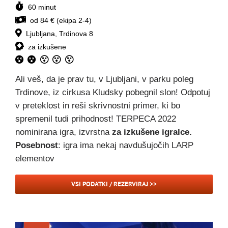
60 minut
od 84 € (ekipa 2-4)
Ljubljana, Trdinova 8
za izkušene
Ali veš, da je prav tu, v Ljubljani, v parku poleg
Trdinove, iz cirkusa Kludsky pobegnil slon! Odpotuj
v preteklost in reši skrivnostni primer, ki bo
spremenil tudi prihodnost! TERPECA 2022
nominirana igra, izvrstna
za izkušene igralce.
Posebnost
: igra ima nekaj navdušujočih LARP
elementov
VSI PODATKI / REZERVIRAJ >>