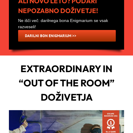
ALI NOVO LETO? PODARI
NEPOZABNO DOŽIVETJE!
Ne išči več: darilnega bona Enigmarium se vsak
razveseli!
DARILNI BON ENIGMARIUM >>
EXTRAORDINARY IN
“OUT OF THE ROOM”
DOŽIVETJA