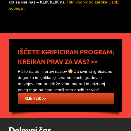
kot za vse nas – KLIK KLIK na
“Hitri vodnik do zaroke v sobi
pobega”
.
IŠČETE IGRIFICIRAN PROGRAM;
KREIRAN PRAV ZA VAS? >>
Pišite na edini pravi naslov
Za izvirne igrificirane
dogodke in igrifikacije znamenitosti, gradov in
muzejev smo prejeli že vrsto nagrad in priznanj -
poleg tega pa smo veseli smo novih izzivov!
KLIK KLIK >>
Delovni čas