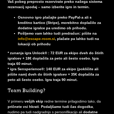
Vaš pobeg preprosto rezervirate preko našega sistema
rezervacij spodaj – samo izberite igro in termin.
Osnovno igro plačajte preko PayPal-a ali s
kreditno kartico (Stripe), morebitno doplačilo za
dodatne igralce pa uredimo ob prihodu.
Pošljemo vam lahko tudi predračun: pišite na
info@escape-room.si
, plačate pa lahko tudi na
lokaciji ob prihodu
* zunanja igra Unlock® : 72 EUR za ekipo dveh do štirih
igralcev + 18€ doplačila za peto ali šesto osebo. Igra
traja 60 minut.
* igra Sensperience®: 140 EUR za ekipo (pokličite ali
pišite nam) dveh do štirih igralcev + 35€ doplačila za
peto ali šesto osebo. Igra traja 90 minut.
Team Building?
V primeru
večjih ekip
redne termine prilagodimo tako, da
pričnete vsi hkrati
.
Podaljšamo tudi čas dogodka
,
nudimo pa tudi nadgradnjo s personifikacijo ali
dodatne