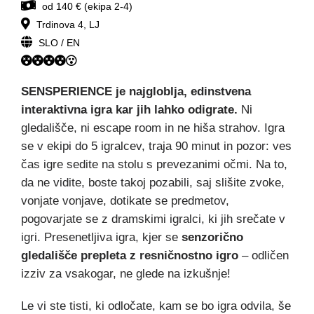
od 140 € (ekipa 2-4)
Trdinova 4, LJ
SLO / EN
SENSPERIENCE je najgloblja, edinstvena
interaktivna igra kar jih lahko odigrate.
Ni
gledališče, ni escape room in ne hiša strahov. Igra
se v ekipi do 5 igralcev, traja 90 minut in pozor: ves
čas igre sedite na stolu s prevezanimi očmi. Na to,
da ne vidite, boste takoj pozabili, saj slišite zvoke,
vonjate vonjave, dotikate se predmetov,
pogovarjate se z dramskimi igralci, ki jih srečate v
igri. Presenetljiva igra, kjer se
senzorično
gledališče prepleta z resničnostno igro
– odličen
izziv za vsakogar, ne glede na izkušnje!
Le vi ste tisti, ki odločate, kam se bo igra odvila, še