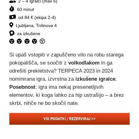
2 – 4 igralci (max 6)
60 minut
od 84 € (ekipa 2-4)
Ljubljana, Trdinova 4
za izkušene
Si upaš vstopiti v zapuščeno vilo na robu starega
pokopališča, se soočiti z
volkodlakom
in ga
odrešiti prekletstva? TERPECA 2023 in 2024
nominirana igra, izvrstna za
izkušene igralce
.
Posebnost
: igra ima nekaj presenetljivih
elementov, ki koga lahko za hip ustrašijo – a brez
skrbi, nihče ne bo skočil nate.
VSI PODATKI / REZERVIRAJ >>