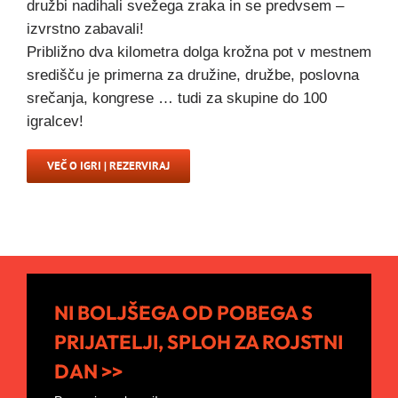
družbi nadihali svežega zraka in se predvsem –
izvrstno zabavali!
Približno dva kilometra dolga krožna pot v mestnem
središču je primerna za družine, družbe, poslovna
srečanja, kongrese … tudi za skupine do 100
igralcev!
VEČ O IGRI | REZERVIRAJ
NI BOLJŠEGA OD POBEGA S
PRIJATELJI, SPLOH ZA ROJSTNI
DAN >>