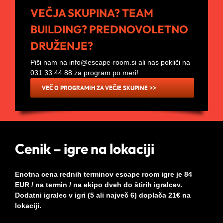
VEČJA SKUPINA? TEAM
BUILDING? PREDNOVOLETNO
DRUŽENJE?
Piši nam na info@escape-room.si ali nas pokliči na
031 33 44 88 za program po meri!
VEČ O PROGRAMIH ZA VEČJE SKUPINE >>
Cenik – igre na lokaciji
Enotna cena rednih terminov escape room igre je 84
EUR / na termin / na ekipo dveh do štirih igralcev.
Dodatni igralec v igri (5 ali največ 6) doplača 21€ na
lokaciji.