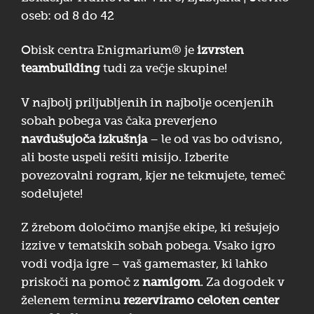
oseb: od 8 do 42
Obisk centra Enigmarium® je
izvrsten
teambuilding
tudi za večje skupine!
V najbolj priljubljenih in najbolje ocenjenih
sobah pobega vas čaka preverjeno
navdušujoča izkušnja
– le od vas bo odvisno,
ali boste uspeli rešiti misijo. Izberite
povezovalni rogram, kjer ne tekmujete, temeč
sodelujete!
Z žrebom določimo manjše ekipe, ki rešujejo
izzive v tematskih sobah pobega. Vsako igro
vodi vodja igre – vaš gamemaster, ki lahko
priskoči na pomoč z
namigom
. Za dogodek v
želenem terminu
rezerviramo celoten center