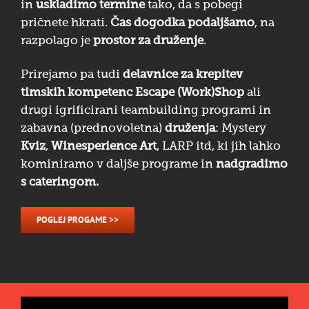
in
uskladimo termine
tako, da s pobegi
pričnete hkrati.
Čas dogodka podaljšamo
, na
razpolago je
prostor za druženje
.
Prirejamo pa tudi
delavnice za krepitev
timskih kompetenc Escape (Work)Shop
ali
drugi igrificirani teambuilding programi in
zabavna (prednovoletna)
druženja
: Mystery
Kviz
,
Winesperience Art
, LARP itd, ki jih lahko
kominiramo v daljše programe in
nadgradimo
s cateringom.
POGLEJ PROGAME >>