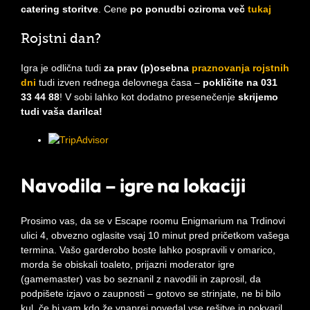
catering storitve
. Cene
po ponudbi oziroma več
tukaj
Rojstni dan?
Igra je odlična tudi
za prav (p)osebna
praznovanja rojstnih
dni
tudi izven rednega delovnega časa –
pokličite na 031
33 44 88
! V sobi lahko kot dodatno presenečenje
skrijemo
tudi vaša darilca!
Navodila – igre na lokaciji
Prosimo vas, da se v Escape roomu Enigmarium na Trdinovi
ulici 4, obvezno oglasite vsaj 10 minut pred pričetkom vašega
termina. Vašo garderobo boste lahko pospravili v omarico,
morda še obiskali toaleto, prijazni moderator igre
(gamemaster) vas bo seznanil z navodili in zaprosil, da
podpišete izjavo o zaupnosti – gotovo se strinjate, ne bi bilo
kul, če bi vam kdo že vnaprej povedal vse rešitve in pokvaril