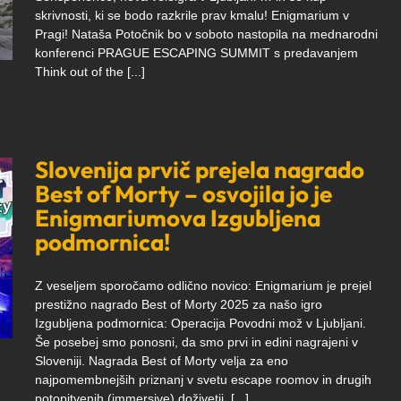
skrivnosti, ki se bodo razkrile prav kmalu! Enigmarium v
Pragi! Nataša Potočnik bo v soboto nastopila na mednarodni
konferenci PRAGUE ESCAPING SUMMIT s predavanjem
Think out of the [...]
Slovenija prvič prejela nagrado
Best of Morty – osvojila jo je
Enigmariumova Izgubljena
podmornica!
Z veseljem sporočamo odlično novico: Enigmarium je prejel
prestižno nagrado Best of Morty 2025 za našo igro
Izgubljena podmornica: Operacija Povodni mož v Ljubljani.
Še posebej smo ponosni, da smo prvi in edini nagrajeni v
Sloveniji. Nagrada Best of Morty velja za eno
najpomembnejših priznanj v svetu escape roomov in drugih
potopitvenih (immersive) doživetij. [...]