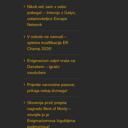
Nikoli več sam v sobo
pobega! – Intervju z Galyo,
ustanoviteljico Escape
Network
V soboto ne zamudi –
spletne kvalifikacije ER
Champ 2026!
Enigmarium odprl vrata na
Danskem – igralci
navdušeni
Pripnite varnostne pasove:
prihaja nekaj drznega!
Slovenija prvič prejela
nagrado Best of Morty –
osvojila jo je
Enigmariumova Izgubljena
podmornica!