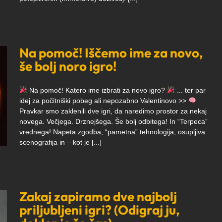
Na pomoč! Iščemo ime za novo,
še bolj noro igro!
Na pomoč! Katero ime izbrati za novo igro?
... ter par
idej za počitniški pobeg ali nepozabno Valentinovo >>
Pravkar smo zaklenili dve igri, da naredimo prostor za nekaj
novega. Večjega. Drznejšega. Še bolj odbitega! In “Terpeca”
vrednega! Napeta zgodba, “pametna” tehnologija, osupljiva
scenografija in – kot je [...]
Zakaj zapiramo dve najbolj
priljubljeni igri? (Odigraj ju,