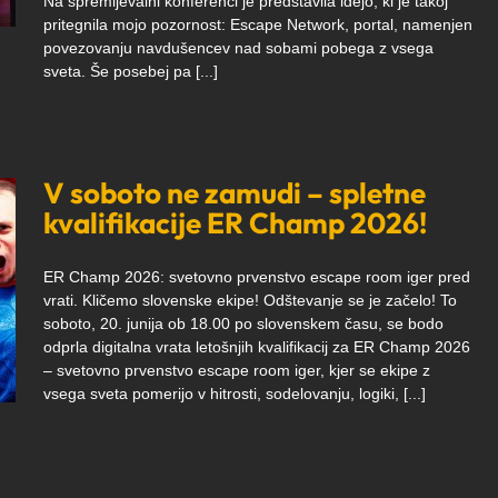
Na spremljevalni konferenci je predstavila idejo, ki je takoj
pritegnila mojo pozornost: Escape Network, portal, namenjen
povezovanju navdušencev nad sobami pobega z vsega
sveta. Še posebej pa [...]
V soboto ne zamudi – spletne
kvalifikacije ER Champ 2026!
ER Champ 2026: svetovno prvenstvo escape room iger pred
vrati. Kličemo slovenske ekipe! Odštevanje se je začelo! To
soboto, 20. junija ob 18.00 po slovenskem času, se bodo
odprla digitalna vrata letošnjih kvalifikacij za ER Champ 2026
– svetovno prvenstvo escape room iger, kjer se ekipe z
vsega sveta pomerijo v hitrosti, sodelovanju, logiki, [...]