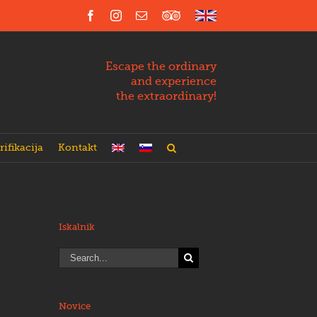
Facebook
Instagram
Email
Trip
English
Advisor
Escape the ordinary
and experience
the extraordinary!
rifikacija
Kontakt
Iskalnik
Search
for:
Novice