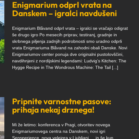
Enigmarium odprl vrata na
Danskem – igralci navdušeni
Enigmarium Blåvand odprl vrata – igralci se vračajo odigrat
še drugo igro Po mesecih priprav, testiranj, gradnje in
skrbnega piljenja zadnjih podrobnosti smo uradno odprli
vrata Enigmariuma Blåvand na zahodni obali Danske. Novi
Enigmariumov center ponuja dve originalni pustolovščini,
navdihnjeni z nordijskimi legendami: Ludvig’s Kitchen: The
Hygge Recipe in The Wondrous Machine: The Tail [...]
Pripnite varnostne pasove:
prihaja nekaj drznega!
Mi že letimo: konferenca v Pragi, otvoritev novega
Enigmariumovega centra na Danskem, novi igri
Sensperience, nova veleigra v Ljubljani … in še kup