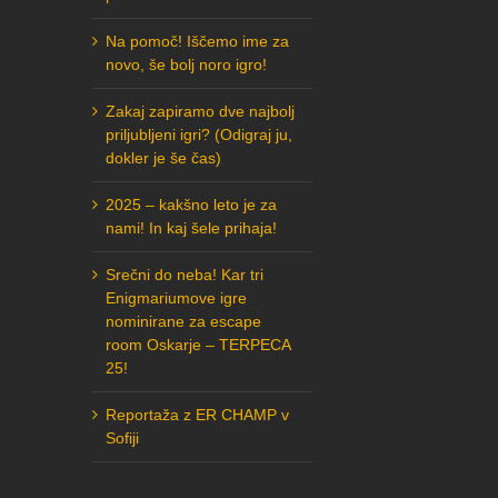
Na pomoč! Iščemo ime za
novo, še bolj noro igro!
Zakaj zapiramo dve najbolj
priljubljeni igri? (Odigraj ju,
dokler je še čas)
2025 – kakšno leto je za
nami! In kaj šele prihaja!
Srečni do neba! Kar tri
Enigmariumove igre
nominirane za escape
room Oskarje – TERPECA
25!
Reportaža z ER CHAMP v
Sofiji