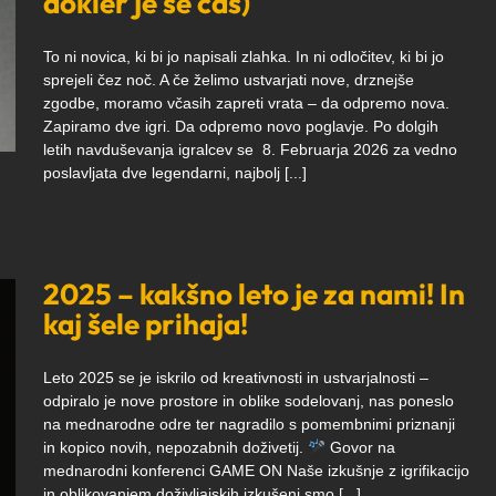
dokler je še čas)
To ni novica, ki bi jo napisali zlahka. In ni odločitev, ki bi jo
sprejeli čez noč. A če želimo ustvarjati nove, drznejše
zgodbe, moramo včasih zapreti vrata – da odpremo nova.
Zapiramo dve igri. Da odpremo novo poglavje. Po dolgih
letih navduševanja igralcev se 8. Februarja 2026 za vedno
poslavljata dve legendarni, najbolj [...]
2025 – kakšno leto je za nami! In
kaj šele prihaja!
Leto 2025 se je iskrilo od kreativnosti in ustvarjalnosti –
odpiralo je nove prostore in oblike sodelovanj, nas poneslo
na mednarodne odre ter nagradilo s pomembnimi priznanji
in kopico novih, nepozabnih doživetij.
Govor na
mednarodni konferenci GAME ON Naše izkušnje z igrifikacijo
in oblikovanjem doživljajskih izkušenj smo [...]