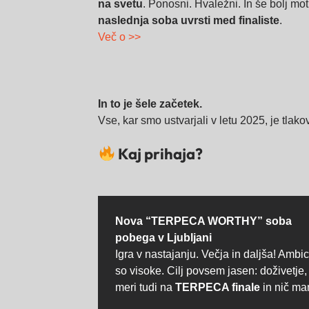
na svetu
. Ponosni. Hvaležni. In še bolj mot
naslednja soba uvrsti med finaliste
.
Več o >>
In to je šele začetek.
Vse, kar smo ustvarjali v letu 2025, je tlako
Kaj prihaja?
Nova “TERPECA WORTHY” soba
pobega v Ljubljani
Igra v nastajanju. Večja in daljša! Ambic
so visoke. Cilj povsem jasen: doživetje, 
meri tudi na
TERPECA finale
in nič man