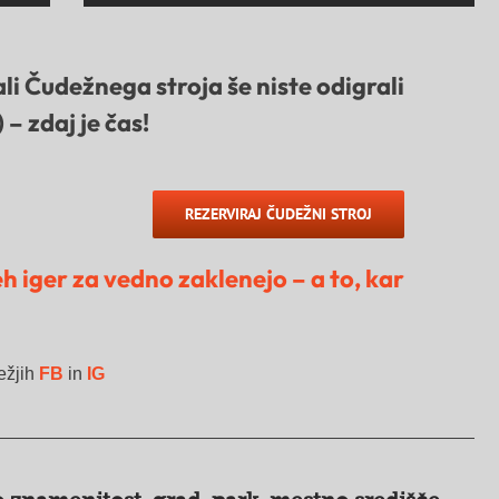
li
Čudežnega stroja
še niste odigrali
) –
zdaj je čas!
REZERVIRAJ ČUDEŽNI STROJ
h iger za vedno zaklenejo – a to, kar
ežjih
FB
in
IG