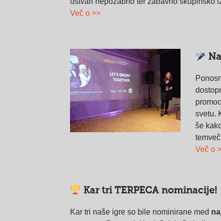
ustvari nepozabno ter zabavno skupinsko i
Več o >>
Na
Ponosn
dostop
promoc
svetu. 
še kako
temve
Več o 
Kar tri TERPECA nominacije!
Kar tri naše igre so bile nominirane med
na