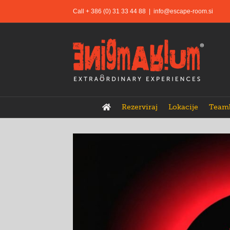
Skip
Call + 386 (0) 31 33 44 88
|
info@escape-room.si
to
content
Rezerviraj
Lokacije
Team
View
Larger
Image