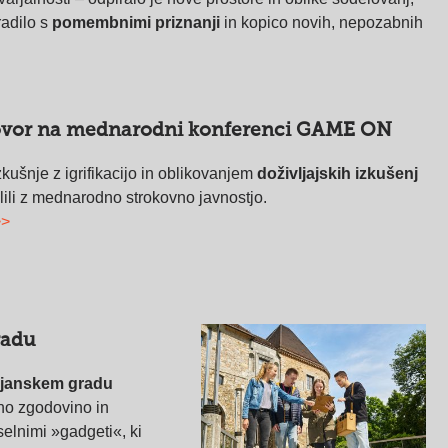
radilo s
pomembnimi priznanji
in kopico novih, nepozabnih
vor na mednarodni konferenci GAME ON
kušnje z igrifikacijo in oblikovanjem
doživljajskih izkušenj
ili z mednarodno strokovno javnostjo.
>>
radu
ljanskem gradu
no zgodovino in
elnimi »gadgeti«, ki