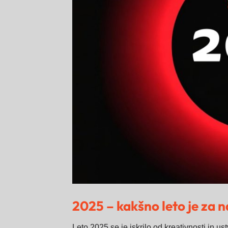
2025 – kakšno leto je za na
Leto 2025 se je iskrilo od kreativnosti in us