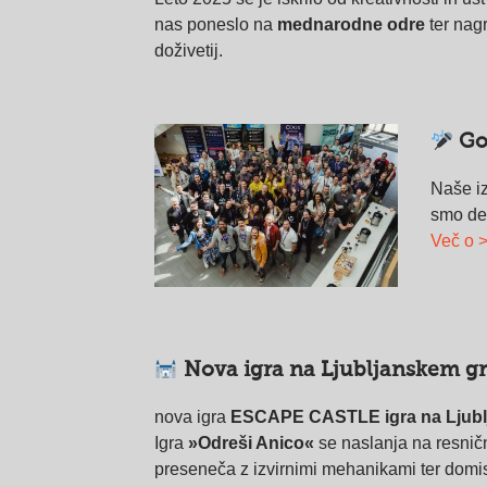
nas poneslo na
mednarodne odre
ter nag
doživetij.
Go
Naše iz
smo del
Več o 
Nova igra na Ljubljanskem g
nova igra
ESCAPE CASTLE igra na
Ljub
Igra
»Odreši Anico«
se naslanja na resnič
preseneča z izvirnimi mehanikami ter domis