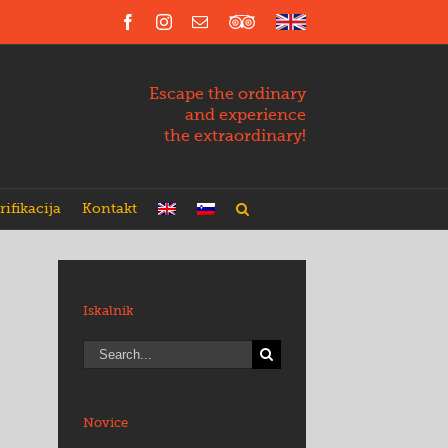
Facebook
Instagram
Email
Trip
English
Advisor
Escape the ordinary
and experience
the extraordinary!
rifikacija
Kontakt
Iskalnik
Search
for:
Novice