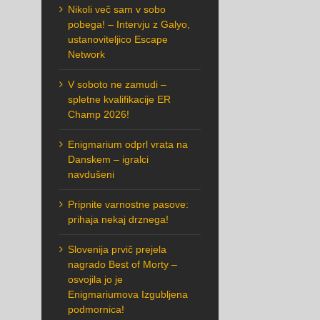
Nikoli več sam v sobo
pobega! – Intervju z Galyo,
ustanoviteljico Escape
Network
V soboto ne zamudi –
spletne kvalifikacije ER
Champ 2026!
Enigmarium odprl vrata na
Danskem – igralci
navdušeni
Pripnite varnostne pasove:
prihaja nekaj drznega!
Slovenija prvič prejela
nagrado Best of Morty –
osvojila jo je
Enigmariumova Izgubljena
podmornica!