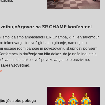
zkušnjo.
vdihujoč govor na ER CHAMP konferenci
i smo, da smo ambasadorji ER Champa, ki ni le vsakomour
no tekmovanje, temveč globalno gibanje, namenjeno
iji escape room panoge in povezovanju skupnosti po vsem
Konferenca in druženje sta bila dokaz, da je naša industrija
 živa – in da lahko z več povezovanja ne le preživimo,
č
zares vzcvetimo
.
>>
jboljše sobe pobega