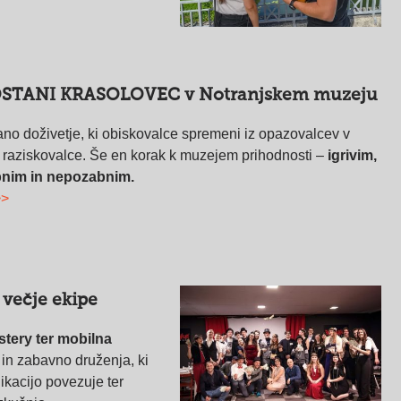
STANI KRASOLOVEC v Notranjskem muzeju
irano doživetje, ki obiskovalce spremeni iz opazovalcev v
 raziskovalce. Še en korak k muzejem prihodnosti –
igrivim,
nim in nepozabnim.
>>
a večje ekipe
tery ter mobilna
 in zabavno druženja, ki
ikacijo povezuje ter