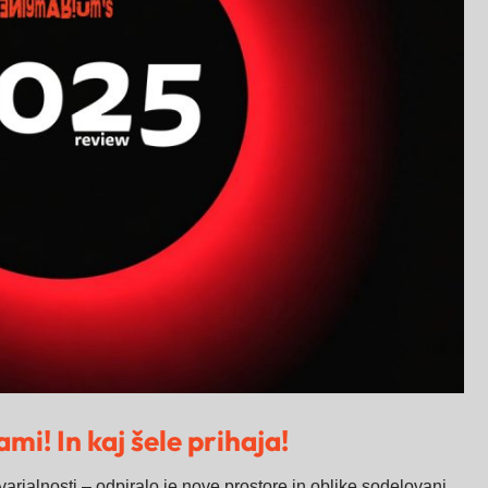
mi! In kaj šele prihaja!
tvarjalnosti – odpiralo je nove prostore in oblike sodelovanj,