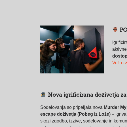
PO
Igrific
aktivne
dostop
Več o 
Nova igrificirana doživetja z
Sodelovanja so pripeljala nova
Murder Mys
escape doživetja (Pobeg iz Lože)
– igriva
skozi zgodbo, izzive, sodelovanje in komun