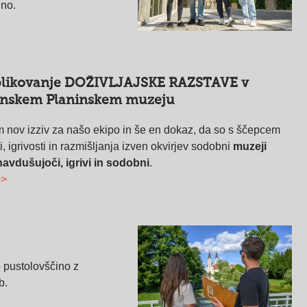
ino.
likovanje DOŽIVLJAJSKE RAZSTAVE v
enskem Planinskem muzeju
nov izziv za našo ekipo in še en dokaz, da so s ščepcem
i, igrivosti in razmišljanja izven okvirjev sodobni
muzeji
navdušujoči, igrivi in sodobni
.
>>
 pustolovščino z
b.