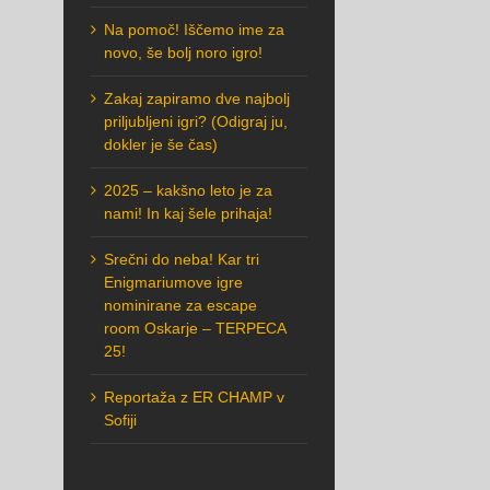
Na pomoč! Iščemo ime za
novo, še bolj noro igro!
Zakaj zapiramo dve najbolj
priljubljeni igri? (Odigraj ju,
dokler je še čas)
2025 – kakšno leto je za
nami! In kaj šele prihaja!
Srečni do neba! Kar tri
Enigmariumove igre
nominirane za escape
room Oskarje – TERPECA
25!
Reportaža z ER CHAMP v
Sofiji