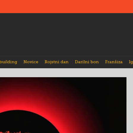
building
Novice
Rojstni dan
Darilni bon
Franšiza
Ig