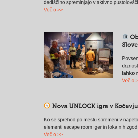
dediščino spreminjajo v aktivno pustolovšč
Več o >>
Ob
Slov
Povsem 
drznost
lahko 
Več o 
Nova UNLOCK igra v Kočevju
Ko se sprehod po mestu spremeni v napeto
elementi escape room iger in lokalnih zgod
Več o >>