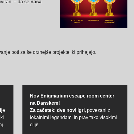
ivirani – da se
naša
vanje poti za še drznejše projekte, ki prihajajo.
Nov Enigmarium escape room center
na Danskem!
ije
Za začetek: dve novi igri,
povezani z
ki
lokalnimi legendami in prav tako visokimi
j.
cilji!