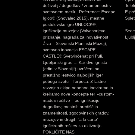
doživetij / dogodkov / znamenitosti v
Tele
svetovnem merilu. Reference: Escape
E-po
Igloo® (Snovalec 2015), mestne
Splet
pustolovske igre UNLOCK®,
igrifikacija muzejev (Valvasorjevo
Sedež
priznanje, nagrada za inovativnost
Ljubl
Živa – Slovenski Planinski Muzej),
svetovna inovacija ESCAPE
CASTLE® Svetvinčenat pri Puli,
Ljubljanski grad ... Kar dve igri sta
(edini v Sloveniji!) uvrščeni na
prestižno lestvico najboljših iger
pobega svetu - Terpeca. Z lastno
razvojno ekipo nenehno inoviramo in
kreiramo nove koncepte ter »custom-
made« rešitve – od igrifikacije
dogodkov, mestnih središč in
znamenitosti, zgodovinskih gradov,
muzejev in drugih “a la carte”
igrificiranih rešitev za aktivacijo.
POKLIČITE NAS!