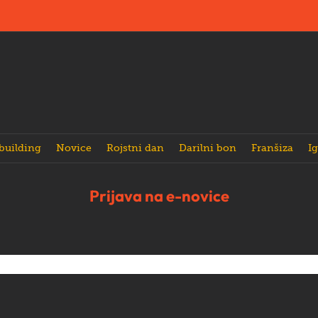
building
Novice
Rojstni dan
Darilni bon
Franšiza
Ig
Prijava na e-novice