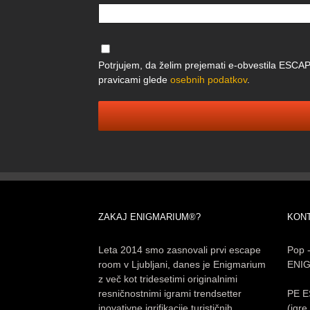
Potrjujem, da želim prejemati e-obvestila 
pravicami glede
osebnih podatkov
.
ZAKAJ ENIGMARIUM®?
KONT
Leta 2014 smo zasnovali prvi escape
Pop -
room v Ljubljani, danes je Enigmarium
ENI
z več kot tridesetimi originalnimi
resničnostnimi igrami trendsetter
PE E
inovativne igrifikacije turističnih
(igr