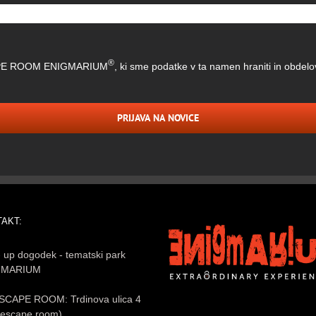
®
ESCAPE ROOM ENIGMARIUM
, ki sme podatke v ta namen hraniti in obdelo
PRIJAVA NA NOVICE
AKT:
 up dogodek - tematski park
GMARIUM
SCAPE ROOM: Trdinova ulica 4
e escape room)