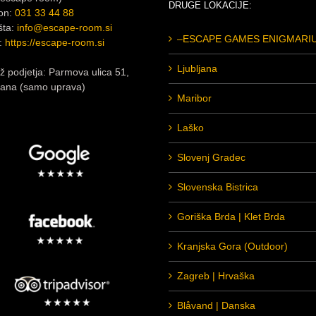
DRUGE LOKACIJE:
fon:
031 33 44 88
šta:
info@escape-room.si
–ESCAPE GAMES ENIGMARI
:
https://escape-room.si
Ljubljana
 podjetja: Parmova ulica 51,
jana (samo uprava)
Maribor
Laško
Slovenj Gradec
Slovenska Bistrica
Goriška Brda | Klet Brda
Kranjska Gora (Outdoor)
Zagreb | Hrvaška
Blåvand | Danska