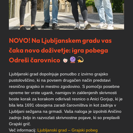
NOVO! Na Ljubljanskem gradu vas
čaka novo doživetje: igra pobega
Odreši čarovnico
Ljubljanski grad dopolnjuje ponudbo z izvirno grajsko
pustolovščino, ki na povsem drugačen način predstavi
resnično grajsko in mestno zgodovino. S pomočjo posebne
opreme ter vrste ugank, namigov in zaklenjenih skrivnosti
boste korak za korakom odkrivali resnico o Anici Gorjup, ki je
bila leta 1691 obsojena zaradi čarovništva in kot zadnja v
Ljubljani sežgana na grmadi. Vaša naloga je izpolniti Aničino
zadnjo željo in razvozlati skrivnostne pojave, ki so preplavili
Grajski grič.
Več informacij:
Ljubljanski grad – Grajski pobeg