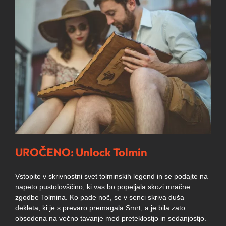
UROČENO: Unlock Tolmin
Vstopite v skrivnostni svet tolminskih legend in se podajte na
napeto pustolovščino, ki vas bo popeljala skozi mračne
zgodbe Tolmina. Ko pade noč, se v senci skriva duša
dekleta, ki je s prevaro premagala Smrt, a je bila zato
obsodena na večno tavanje med preteklostjo in sedanjostjo.