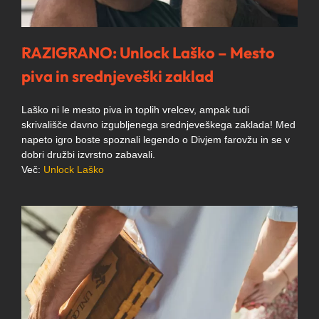
RAZIGRANO: Unlock Laško – Mesto
piva in srednjeveški zaklad
Laško ni le mesto piva in toplih vrelcev, ampak tudi
skrivališče davno izgubljenega srednjeveškega zaklada! Med
napeto igro boste spoznali legendo o Divjem farovžu in se v
dobri družbi izvrstno zabavali.
Več:
Unlock Laško