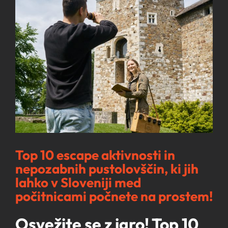
Image
Top 10 escape aktivnosti in
nepozabnih pustolovščin, ki jih
lahko v Sloveniji med
počitnicami počnete na prostem!
Osvežite se z igro! Top 10