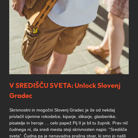
V SREDIŠČU SVETA: Unlock Slovenj
Gradec
Skrivnostni in mogočni Slovenj Gradec je že od nekdaj
privlačil izjemne rokodelce, kiparje, slikarje, glasbenike,
pisatelje in heroje … celo papež Pij II je bil tu župnik. Prav nič
čudnega ni, da sredi mesta stoji skrivnosten napis: “Središče
sveta”. Čudna pa je nenavadna prašna stvar, ki smo jo našli