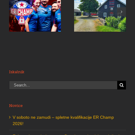
Enigmarium
Pripnite
odprl vrata na
varnostne
Danskem –
pasove: prihaja
R
igralci
nekaj drznega!
navdušeni
Iskalnik
Search
for:
Novice
V soboto ne zamudi – spletne kvalifikacije ER Champ
2026!