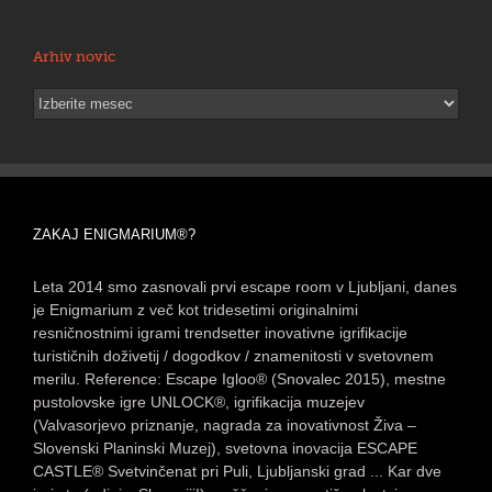
Arhiv novic
Arhiv
novic
ZAKAJ ENIGMARIUM®?
Leta 2014 smo zasnovali prvi escape room v Ljubljani, danes
je Enigmarium z več kot tridesetimi originalnimi
resničnostnimi igrami trendsetter inovativne igrifikacije
turističnih doživetij / dogodkov / znamenitosti v svetovnem
merilu. Reference: Escape Igloo® (Snovalec 2015), mestne
pustolovske igre UNLOCK®, igrifikacija muzejev
(Valvasorjevo priznanje, nagrada za inovativnost Živa –
Slovenski Planinski Muzej), svetovna inovacija ESCAPE
CASTLE® Svetvinčenat pri Puli, Ljubljanski grad ... Kar dve