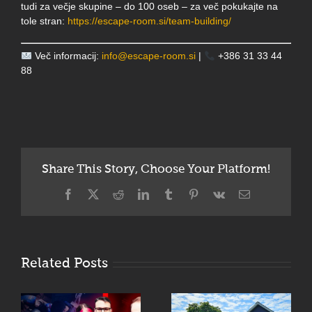
tudi za večje skupine – do 100 oseb – za več pokukajte na
tole stran:
https://escape-room.si/team-building/
Več informacij:
info@escape-room.si
|
+386 31 33 44
88
Share This Story, Choose Your Platform!
Facebook
X
Reddit
LinkedIn
Tumblr
Pinterest
Vk
Email
Related Posts