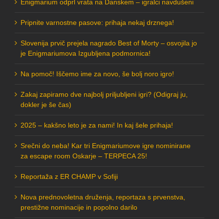
Enigmarium odprl vrata na Danskem – igralci navdušeni
Pripnite varnostne pasove: prihaja nekaj drznega!
Slovenija prvič prejela nagrado Best of Morty – osvojila jo
je Enigmariumova Izgubljena podmornica!
Na pomoč! Iščemo ime za novo, še bolj noro igro!
Zakaj zapiramo dve najbolj priljubljeni igri? (Odigraj ju,
dokler je še čas)
2025 – kakšno leto je za nami! In kaj šele prihaja!
Srečni do neba! Kar tri Enigmariumove igre nominirane
za escape room Oskarje – TERPECA 25!
Reportaža z ER CHAMP v Sofiji
Nova prednovoletna druženja, reportaza s prvenstva,
prestižne nominacije in popolno darilo