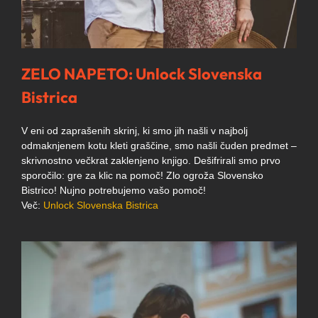
ZELO NAPETO: Unlock Slovenska
Bistrica
V eni od zaprašenih skrinj, ki smo jih našli v najbolj
odmaknjenem kotu kleti graščine, smo našli čuden predmet –
skrivnostno večkrat zaklenjeno knjigo. Dešifrirali smo prvo
sporočilo: gre za klic na pomoč! Zlo ogroža Slovensko
Bistrico! Nujno potrebujemo vašo pomoč!
Več:
Unlock Slovenska Bistrica