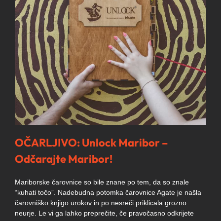
OČARLJIVO: Unlock Maribor –
Odčarajte Maribor!
Mariborske čarovnice so bile znane po tem, da so znale
“kuhati točo”. Nadebudna potomka čarovnice Agate je našla
čarovniško knjigo urokov in po nesreči priklicala grozno
neurje. Le vi ga lahko preprečite, če pravočasno odkrijete