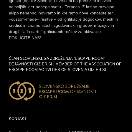
igri sta (edini v Sloveniji!) uvrščeni na prestižno lestvico
najboljših iger pobega svetu - Terpeca. Z lastno razvojno
ekipo nenehno inoviramo in kreiramo nove koncepte ter
»custom-made« rešitve – od igrifikacije dogodkov, mestnih
središč in znamenitosti, zgodovinskih gradov, muzejev in
drugih “a la carte” igrificiranih rešitev za aktivacijo.
POKLIČITE NAS!
ČLAN SLOVENSKEGA ZDRUŽENJA “ESCAPE ROOM”
DEJAVNOSTI GIZ ER.SI | MEMBER OF THE ASSOCIATION OF
ESCAPE ROOM ACTIVITIES OF SLOVENIA GIZ ER.SI
KONTAKT: