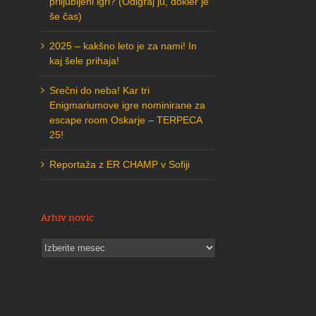
priljubljeni igri? (Odigraj ju, dokler je
še čas)
2025 – kakšno leto je za nami! In
kaj šele prihaja!
Srečni do neba! Kar tri
Enigmariumove igre nominirane za
escape room Oskarje – TERPECA
25!
Reportaža z ER CHAMP v Sofiji
Arhiv novic
Arhiv
novic