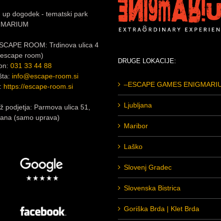
 up dogodek - tematski park
GMARIUM
SCAPE ROOM: Trdinova ulica 4
e escape room)
DRUGE LOKACIJE:
fon:
031 33 44 88
šta:
info@escape-room.si
–ESCAPE GAMES ENIGMARI
:
https://escape-room.si
Ljubljana
 podjetja: Parmova ulica 51,
jana (samo uprava)
Maribor
Laško
Slovenj Gradec
Slovenska Bistrica
Goriška Brda | Klet Brda