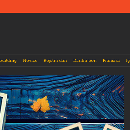
building
Novice
Rojstni dan
Darilni bon
Franšiza
Ig