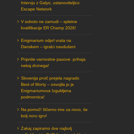
Intervju z Galyo, ustanoviteljico
Escape Network
V soboto ne zamudi – spletne
kvalifikacije ER Champ 2026!
Enigmarium odprl vrata na
Danskem – igralci navdušeni
Pripnite varnostne pasove: prihaja
nekaj drznega!
Slovenija prvič prejela nagrado
Best of Morty – osvojila jo je
Enigmariumova Izgubljena
podmornica!
Na pomoč! Iščemo ime za novo, še
bolj noro igro!
Zakaj zapiramo dve najbolj