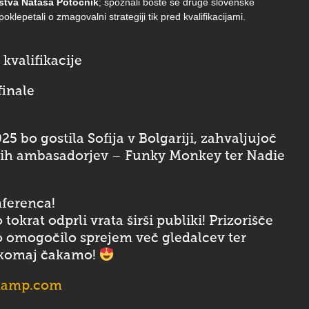
tva Nataša Potočnik
; spoznali boste še druge slovenske
klepetali o zmagovalni strategiji tik pred kvalifikacijami.
kvalifikacije
finale
25 bo gostila Sofija v Bolgariji, zahvaljujoč
kih ambasadorjev – Funky Monkey ter Nadie
ferenca!
okrat odprli vrata širši publiki! Prizorišče
o omogočilo sprejem več gledalcev ter
e komaj čakamo!
hamp.com