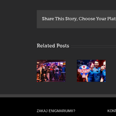
Share This Story, Choose Your Plat
Related Posts
Nikoli
več sam v
V soboto
sobo
ne
Enigmari
pobega!
zamudi –
odprl
–
spletne
vrata na
Intervju z
kvalifikacije
Danskem
Galyo,
ER
– igralci
ustanoviteljico
Champ
navdušeni
Escape
2026!
ZAKAJ ENIGMARIUM®?
KONT
Network