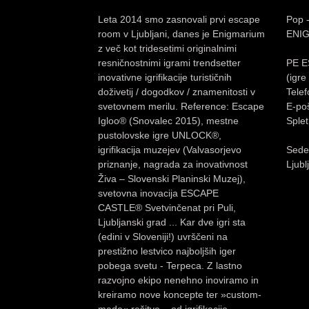
Leta 2014 smo zasnovali prvi escape
Pop -
room v Ljubljani, danes je Enigmarium
ENI
z več kot tridesetimi originalnimi
resničnostnimi igrami trendsetter
PE E
inovativne igrifikacije turističnih
(igr
doživetij / dogodkov / znamenitosti v
Tele
svetovnem merilu. Reference: Escape
E-po
Igloo® (Snovalec 2015), mestne
Splet
pustolovske igre UNLOCK®,
igrifikacija muzejev (Valvasorjevo
Sedež
priznanje, nagrada za inovativnost
Ljubl
Živa – Slovenski Planinski Muzej),
svetovna inovacija ESCAPE
CASTLE® Svetvinčenat pri Puli,
Ljubljanski grad ... Kar dve igri sta
(edini v Sloveniji!) uvrščeni na
prestižno lestvico najboljših iger
pobega svetu - Terpeca. Z lastno
razvojno ekipo nenehno inoviramo in
kreiramo nove koncepte ter »custom-
made« rešitve – od igrifikacije