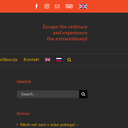
Facebook
Instagram
Email
Trip
English
Advisor
Escape the ordinary
and experience
the extraordinary!
rifikacija
Kontakt
Iskalnik
Search
for:
Novice
Nikoli več sam v sobo pobega! –