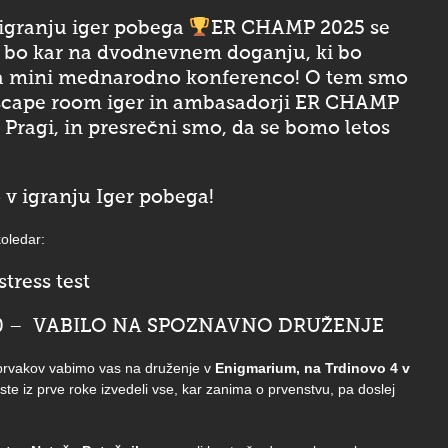
 igranju iger pobega
ER CHAMP 2025 se
kjer bo kar na dvodnevnem doganju, ki bo
i za mini mednarodno konferenco! O tem smo
i escape room iger in ambasadorji ER CHAMP
 Pragi, in presrečni smo, da se bomo letos
 v igranju Iger pobega!
koledar:
tress test
19.00 – VABILO NA SPOZNAVNO DRUŽENJE
h prvakov vabimo vas na druženje v
Enigmarium, na Trdinovo 4 v
oste iz prve roke izvedeli vse, kar zanima o prvenstvu, pa doslej