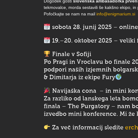
Dogodek gosti
slovenska ambasadorka prvens
tekmovalce, morda sestavili še kakšno ekipo, in po
Pofočkajte se nam na mail
info@enigmarium.si
sobota 28. junij 2025 – online 
19.–20. oktober 2025 – veliki 
Finale v Sofiji
Po Pragi in Vroclavu bo finale 20
podpori naših izjemnih bolgars
& Dimitarja iz ekipe Fury
Navijaška cona – in mini kon
Za razliko od lanskega leta bomo t
finala – The Purgatory – nam b
izvedbo mini konference. Mi ž
Za več informacij sledite
erc