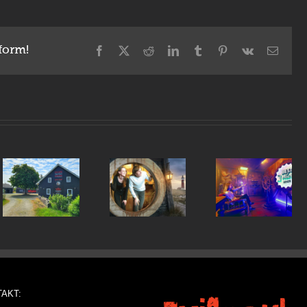
form!
Facebook
X
Reddit
LinkedIn
Tumblr
Pinterest
Vk
Email
Slovenija
Nikoli
prvič
več sam 
prejela
um
Pripnite
sobo
nagrado
varnostne
pobega!
Best of
pasove:
–
Morty –
prihaja
Intervju 
osvojila
nekaj
Galyo,
jo je
drznega!
ustanovi
Enigmariumova
Escape
Izgubljena
AKT:
Networ
podmornica!