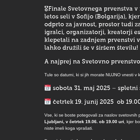
🎖
Finale Svetovnega prvenstva v
letos seli v Sofijo (Bolgarija), 
odprto za javnost, prostor tud
igralci, organizatorji, kreatorj
klepetali na zadnjem prvenstvi v
lahko družili še v širšem številu!
A najprej na Svetovno prvenstvo
Tule so datumi, ki si jih morate NUJNO vnesti v 
sobota 31. maj 2025 – spletni s
četrtek 19. junij 2025 ob 
Vse, ki se boste potegovali za naslov svetovni
Ljubljani, v četrtek 19.06. ob 19.00 uri
, kjer b
niste imeli koga vprašati.