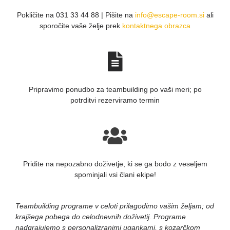
Pokličite na 031 33 44 88 | Pišite na
info@escape-room.si
ali
sporočite vaše želje prek
kontaktnega obrazca
Pripravimo ponudbo za teambuilding po vaši meri; po
potrditvi rezerviramo termin
Pridite na nepozabno doživetje, ki se ga bodo z veseljem
spominjali vsi člani ekipe!
Teambuilding programe v celoti prilagodimo vašim željam; od
krajšega pobega do celodnevnih doživetij. Programe
nadgrajujemo s personalizranimi ugankami, s kozarčkom