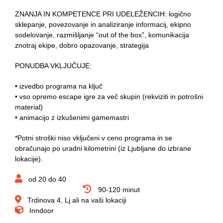
ZNANJA IN KOMPETENCE PRI UDELEŽENCIH:
logično
sklepanje, povezovanje in analiziranje informacij, ekipno
sodelovanje, razmišljanje “out of the box”, komunikacija
znotraj ekipe, dobro opazovanje, strategija
PONUDBA VKLJUČUJE:
• izvedbo programa na ključ
• vso opremo escape igre za več skupin (rekviziti in potrošni
material)
• animacijo z izkušenimi gamemastri
*Potni stroški niso vključeni v ceno programa in se
obračunajo po uradni kilometrini (iz Ljubljane do izbrane
lokacije).
od 20 do 40
90-120 minut
Trdinova 4, Lj ali na vaši lokaciji
Inndoor