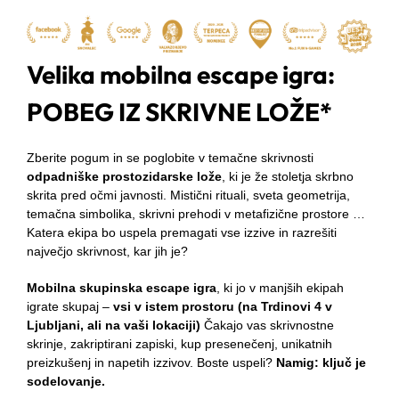
Velika mobilna escape igra:
POBEG IZ SKRIVNE LOŽE*
Zberite pogum in se poglobite v temačne skrivnosti
odpadniške prostozidarske lože
, ki je že stoletja skrbno
skrita pred očmi javnosti. Mistični rituali, sveta geometrija,
temačna simbolika, skrivni prehodi v metafizične prostore …
Katera ekipa bo uspela premagati vse izzive in razrešiti
največjo skrivnost, kar jih je?
Mobilna skupinska escape igra
, ki jo v manjših ekipah
igrate skupaj –
vsi v istem prostoru (na Trdinovi 4 v
Ljubljani, ali na vaši lokaciji)
Čakajo vas skrivnostne
skrinje, zakriptirani zapiski, kup presenečenj, unikatnih
preizkušenj in napetih izzivov. Boste uspeli?
Namig: ključ je
sodelovanje.