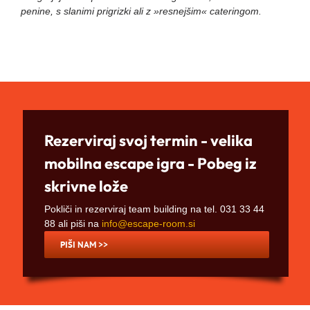
penine, s slanimi prigrizki ali z »resnejšim« cateringom.
Rezerviraj svoj termin - velika
mobilna escape igra - Pobeg iz
skrivne lože
Pokliči in rezerviraj team building na tel. 031 33 44
88 ali piši na
info@escape-room.si
PIŠI NAM >>