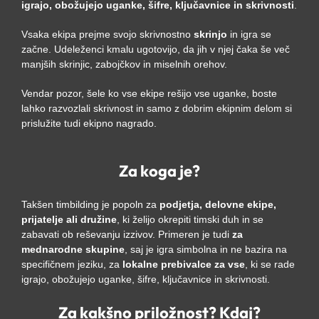
igrajo, obožujejo uganke, šifre, ključavnice in skrivnosti
.
Vsaka ekipa prejme svojo skrivnostno
skrinjo
in igra se
začne. Udeleženci kmalu ugotovijo, da jih v njej čaka še več
manjših skrinjic, zabojčkov in miselnih orehov.
Vendar pozor, šele ko vse ekipe rešijo vse uganke, boste
lahko razvozlali skrivnost in samo z dobrim ekipnim delom si
prislužite tudi ekipno nagrado.
Za koga je?
Takšen timbilding je popoln za
podjetja, delovne ekipe,
prijatelje ali družine
, ki želijo okrepiti timski duh in se
zabavati ob reševanju izzivov. Primeren je tudi
za
mednarodne skupine
, saj je igra simbolna in ne bazira na
specifičnem jeziku, za
lokalne prebivalce za vse
, ki se rade
igrajo, obožujejo uganke, šifre, ključavnice in skrivnosti.
Za kakšno priložnost? Kdaj?