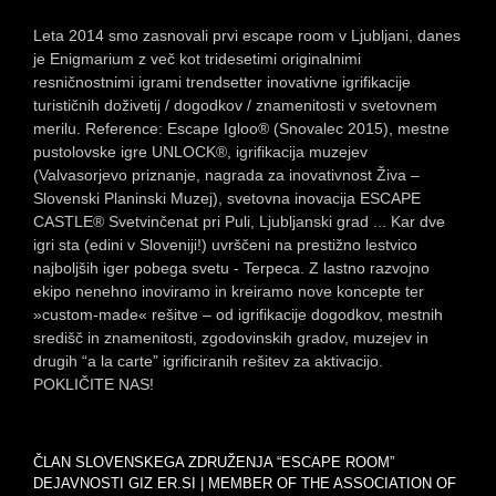
Leta 2014 smo zasnovali prvi escape room v Ljubljani, danes
je Enigmarium z več kot tridesetimi originalnimi
resničnostnimi igrami trendsetter inovativne igrifikacije
turističnih doživetij / dogodkov / znamenitosti v svetovnem
merilu. Reference: Escape Igloo® (Snovalec 2015), mestne
pustolovske igre UNLOCK®, igrifikacija muzejev
(Valvasorjevo priznanje, nagrada za inovativnost Živa –
Slovenski Planinski Muzej), svetovna inovacija ESCAPE
CASTLE® Svetvinčenat pri Puli, Ljubljanski grad ... Kar dve
igri sta (edini v Sloveniji!) uvrščeni na prestižno lestvico
najboljših iger pobega svetu - Terpeca. Z lastno razvojno
ekipo nenehno inoviramo in kreiramo nove koncepte ter
»custom-made« rešitve – od igrifikacije dogodkov, mestnih
središč in znamenitosti, zgodovinskih gradov, muzejev in
drugih “a la carte” igrificiranih rešitev za aktivacijo.
POKLIČITE NAS!
ČLAN SLOVENSKEGA ZDRUŽENJA “ESCAPE ROOM”
DEJAVNOSTI GIZ ER.SI | MEMBER OF THE ASSOCIATION OF