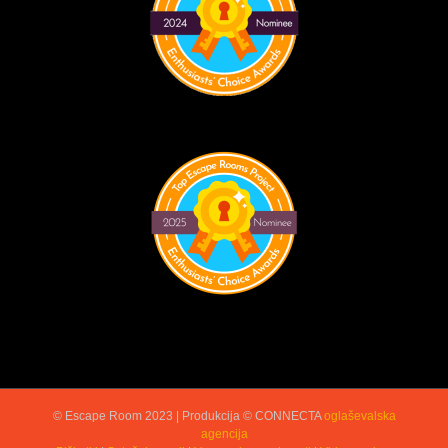
© Escape Room 2023 | Produkcija © CONNECTA
oglaševalska
agencija