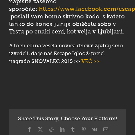
napišite zasebno
sporočilo:
https://www.facebook.com/escap
poslali vam bomo skrivno kodo, s katero
lahko do konca junija obiščete sobo v
Trstu po enaki ceni, kot velja v Ljubljani.
A to ni edina vesela novica dneva! Zjutraj smo
izvedeli, da je naš Escape Igloo® prejel
nagrado SNOVALEC 2015 >>
VEČ >>
Share This Story, Choose Your Platform!
Facebook
X
Reddit
LinkedIn
Tumblr
Pinterest
Vk
Email