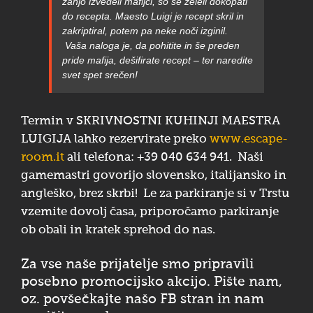
zanjo izvedeli mafijci, so se želeli dokopati
do recepta. Maesto Luigi je recept skril in
zakriptiral, potem pa neke noči izginil.
Vaša naloga je, da pohitite in še preden
pride mafija, dešifirate recept – ter naredite
svet spet srečen!
Termin v SKRIVNOSTNI KUHINJI MAESTRA
LUIGIJA lahko rezervirate preko
www.escape-
room.it
ali telefona: +39 040 634 941. Naši
gamemastri govorijo slovensko, italijansko in
angleško, brez skrbi! Le za parkiranje si v Trstu
vzemite dovolj časa, priporočamo parkiranje
ob obali in kratek sprehod do nas.
Za vse naše prijatelje smo pripravili
posebno promocijsko akcijo. Pište nam,
oz. povšečkajte našo FB stran in nam