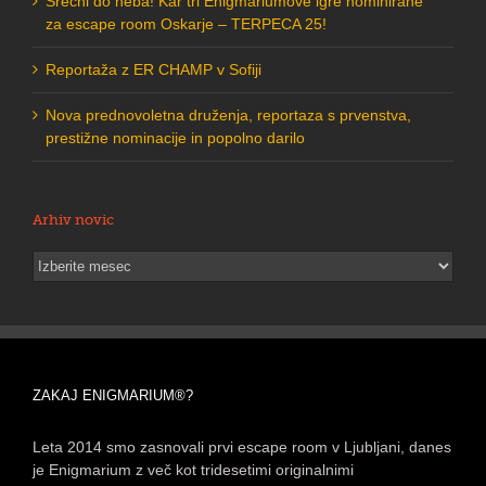
Srečni do neba! Kar tri Enigmariumove igre nominirane
za escape room Oskarje – TERPECA 25!
Reportaža z ER CHAMP v Sofiji
Nova prednovoletna druženja, reportaza s prvenstva,
prestižne nominacije in popolno darilo
Arhiv novic
Arhiv
novic
ZAKAJ ENIGMARIUM®?
Leta 2014 smo zasnovali prvi escape room v Ljubljani, danes
je Enigmarium z več kot tridesetimi originalnimi