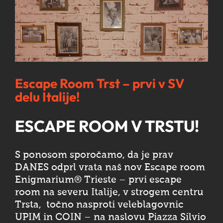
Image
Escape Room Trst – prvi v SV
delu Italije!
ESCAPE ROOM V TRSTU!
S ponosom sporočamo, da je prav
DANES odprl vrata naš nov Escape room
Enigmarium® Trieste – prvi escape
room na severu Italije, v strogem centru
Trsta, točno nasproti veleblagovnic
UPIM in COIN – na naslovu Piazza Silvio