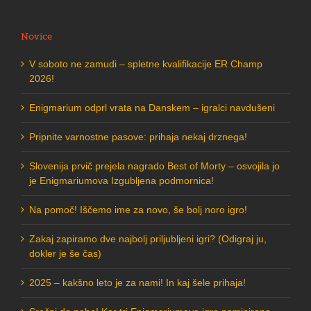
for:
Novice
V soboto ne zamudi – spletne kvalifikacije ER Champ
2026!
Enigmarium odprl vrata na Danskem – igralci navdušeni
Pripnite varnostne pasove: prihaja nekaj drznega!
Slovenija prvič prejela nagrado Best of Morty – osvojila jo
je Enigmariumova Izgubljena podmornica!
Na pomoč! Iščemo ime za novo, še bolj noro igro!
Zakaj zapiramo dve najbolj priljubljeni igri? (Odigraj ju,
dokler je še čas)
2025 – kakšno leto je za nami! In kaj šele prihaja!