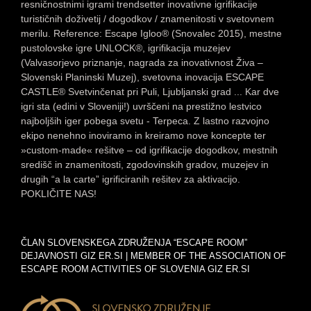
resničnostnimi igrami trendsetter inovativne igrifikacije
turističnih doživetij / dogodkov / znamenitosti v svetovnem
merilu. Reference: Escape Igloo® (Snovalec 2015), mestne
pustolovske igre UNLOCK®, igrifikacija muzejev
(Valvasorjevo priznanje, nagrada za inovativnost Živa –
Slovenski Planinski Muzej), svetovna inovacija ESCAPE
CASTLE® Svetvinčenat pri Puli, Ljubljanski grad ... Kar dve
igri sta (edini v Sloveniji!) uvrščeni na prestižno lestvico
najboljših iger pobega svetu - Terpeca. Z lastno razvojno
ekipo nenehno inoviramo in kreiramo nove koncepte ter
»custom-made« rešitve – od igrifikacije dogodkov, mestnih
središč in znamenitosti, zgodovinskih gradov, muzejev in
drugih “a la carte” igrificiranih rešitev za aktivacijo.
POKLIČITE NAS!
ČLAN SLOVENSKEGA ZDRUŽENJA “ESCAPE ROOM”
DEJAVNOSTI GIZ ER.SI | MEMBER OF THE ASSOCIATION OF
ESCAPE ROOM ACTIVITIES OF SLOVENIA GIZ ER.SI