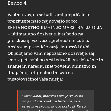
Benco 4.
Vabimo vas, da se tudi sami prepričate in
preizkusite našo najnovejšo sobo:
SKRIVNOSTNO KUHINJO MAESTRA LUIGIJA
– ultimativno doživetje, kjer bodo na
preizkušnji vse vaše spretnosti in čutila,
predvsem pa sodelovanje in timski duh!
Obljubljamo vam nepozabno doživetje, saj
smo v peti sobi po vrsti združili vse izkušnje in
znanje in naredili spet povsem unikatno in
drugačno, originalno in izvirno
pustolovščino! Vaša misija:
Slavni kuhar, maestro Luigi je slovel po
svoji čudoviti omaki za testenine, ki je
osrečila vsakogar, ki jo je poskusil. Ko so