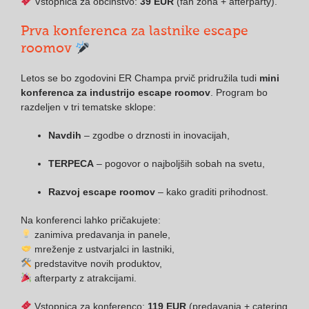
Vstopnica za občinstvo:
39 EUR
(fan zona + afterparty).
Prva konferenca za lastnike escape
roomov
Letos se bo zgodovini ER Champa prvič pridružila tudi
mini
konferenca za industrijo escape roomov
. Program bo
razdeljen v tri tematske sklope:
Navdih
– zgodbe o drznosti in inovacijah,
TERPECA
– pogovor o najboljših sobah na svetu,
Razvoj escape roomov
– kako graditi prihodnost.
Na konferenci lahko pričakujete:
zanimiva predavanja in panele,
mreženje z ustvarjalci in lastniki,
predstavitve novih produktov,
afterparty z atrakcijami.
Vstopnica za konferenco:
119 EUR
(predavanja + catering