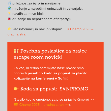
priložnost za
igro in navijanje
,
mreženje z največjimi entuziasti in ustvarjalci,
navdih za nove ideje,
druženje na nepozabnem afterpartyju.
Več informacij in nakup vstopnic:
ER Champ 2025 –
uradna stran
Posebna poslastica za bralce
escape room novičk!
Za vse, ki redno spremljate naše novice smo
pripravili
posebno kodo za popust za plačilo
kotizacije na konferenci v Sofiji:
Koda za popust: SVNPROMO
(število kod je omejeno, zato se prijavite čimprej >>
ER Champ 2025 – uradna stran >>
).