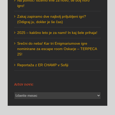
Na pomoč! Iščemo ime za novo, še bolj noro
igro!
Zakaj zapiramo dve najbolj priljubljeni igri?
(Odigraj ju, dokler je še čas)
2025 – kakšno leto je za nami! In kaj šele prihaja!
Srečni do neba! Kar tri Enigmariumove igre
nominirane za escape room Oskarje – TERPECA
25!
Reportaža z ER CHAMP v Sofiji
Arhiv novic
Arhiv
novic