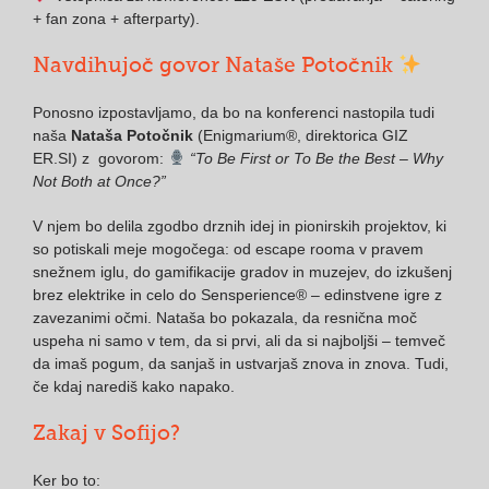
+ fan zona + afterparty).
Navdihujoč govor Nataše Potočnik
Ponosno izpostavljamo, da bo na konferenci nastopila tudi
naša
Nataša Potočnik
(Enigmarium®, direktorica GIZ
ER.SI) z govorom:
“To Be First or To Be the Best – Why
Not Both at Once?”
V njem bo delila zgodbo drznih idej in pionirskih projektov, ki
so potiskali meje mogočega: od escape rooma v pravem
snežnem iglu, do gamifikacije gradov in muzejev, do izkušenj
brez elektrike in celo do Sensperience® – edinstvene igre z
zavezanimi očmi. Nataša bo pokazala, da resnična moč
uspeha ni samo v tem, da si prvi, ali da si najboljši – temveč
da imaš pogum, da sanjaš in ustvarjaš znova in znova. Tudi,
če kdaj narediš kako napako.
Zakaj v Sofijo?
Ker bo to: