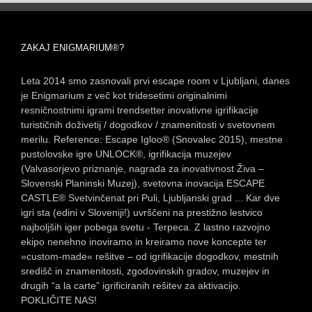
ZAKAJ ENIGMARIUM®?
Leta 2014 smo zasnovali prvi escape room v Ljubljani, danes
je Enigmarium z več kot tridesetimi originalnimi
resničnostnimi igrami trendsetter inovativne igrifikacije
turističnih doživetij / dogodkov / znamenitosti v svetovnem
merilu. Reference: Escape Igloo® (Snovalec 2015), mestne
pustolovske igre UNLOCK®, igrifikacija muzejev
(Valvasorjevo priznanje, nagrada za inovativnost Živa –
Slovenski Planinski Muzej), svetovna inovacija ESCAPE
CASTLE® Svetvinčenat pri Puli, Ljubljanski grad ... Kar dve
igri sta (edini v Sloveniji!) uvrščeni na prestižno lestvico
najboljših iger pobega svetu - Terpeca. Z lastno razvojno
ekipo nenehno inoviramo in kreiramo nove koncepte ter
»custom-made« rešitve – od igrifikacije dogodkov, mestnih
središč in znamenitosti, zgodovinskih gradov, muzejev in
drugih “a la carte” igrificiranih rešitev za aktivacijo.
POKLIČITE NAS!