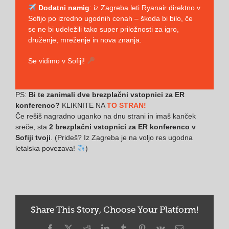
Dodatni namig
: iz Zagreba leti Ryanair direktno v
Sofijo po izredno ugodnih cenah – škoda bi bilo, če
se ne bi udeležili tako super priložnosti za igro,
druženje, mreženje in nova znanja.
Se vidimo v Sofiji!
PS:
Bi te zanimali dve brezplačni vstopnici za ER
konferenco?
KLIKNITE NA
TO STRAN!
Če rešiš nagradno uganko na dnu strani in imaš kanček
sreče, sta
2 brezplačni vstopnici za ER konferenco v
Sofiji tvoji
. (Prideš? Iz Zagreba je na voljo res ugodna
letalska povezava!
)
Share This Story, Choose Your Platform!
Facebook
X
Reddit
LinkedIn
Tumblr
Pinterest
Vk
Email