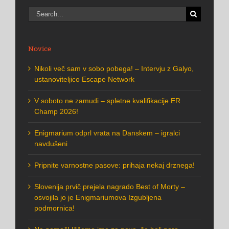
Search
for:
Novice
Nikoli več sam v sobo pobega! – Intervju z Galyo,
ustanoviteljico Escape Network
V soboto ne zamudi – spletne kvalifikacije ER
Champ 2026!
Enigmarium odprl vrata na Danskem – igralci
navdušeni
Pripnite varnostne pasove: prihaja nekaj drznega!
Slovenija prvič prejela nagrado Best of Morty –
osvojila jo je Enigmariumova Izgubljena
podmornica!