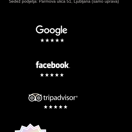
Sedež podjetja: Parmova ulica 51, Ljubljana (samo uprava)