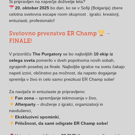
Si pripravljen na največje doživetje leta?
20. oktober 2025
bo dan, ko se v Sofiji (Bolgarija) zbere
celotna svetovna escape room skupnost . igralci, kreatorji,
entuziasti, profesionalci!
Svetovno prvenstvo ER Champ
–
FINALE!
V prizorišču
The Purgatory
se bo najboljših
10 ekip iz
celega sveta
pomerilo v dveh popolnoma novih sobah,
zgrajenih posebej za finale. Najboljše igralce na svetu čakajo
napeti izzivi, občinstvo pa možnost, da napeto dogajanje
spremlja v živo in celo samo preizkusi ER Champ sobe!
Za navijače in entuziaste je pripravljeno:
Fan zona
– spremljanje tekmovanja v živo,
Afterparty
– druženje z igralci, organizatorji in
navdušenci,
Ekskluzivni spominki
,
Priložnost, da sami odigrate ER Champ sobe!