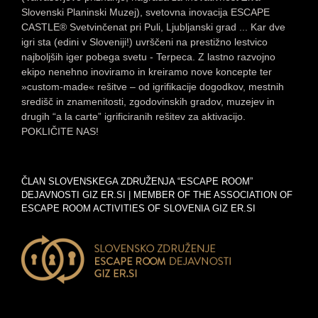
Slovenski Planinski Muzej), svetovna inovacija ESCAPE
CASTLE® Svetvinčenat pri Puli, Ljubljanski grad ... Kar dve
igri sta (edini v Sloveniji!) uvrščeni na prestižno lestvico
najboljših iger pobega svetu - Terpeca. Z lastno razvojno
ekipo nenehno inoviramo in kreiramo nove koncepte ter
»custom-made« rešitve – od igrifikacije dogodkov, mestnih
središč in znamenitosti, zgodovinskih gradov, muzejev in
drugih “a la carte” igrificiranih rešitev za aktivacijo.
POKLIČITE NAS!
ČLAN SLOVENSKEGA ZDRUŽENJA “ESCAPE ROOM”
DEJAVNOSTI GIZ ER.SI | MEMBER OF THE ASSOCIATION OF
ESCAPE ROOM ACTIVITIES OF SLOVENIA GIZ ER.SI