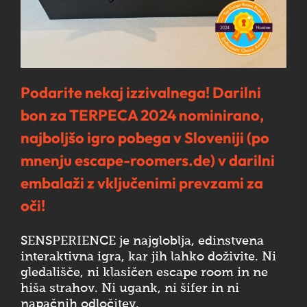
Podarite nekaj izzivalnega! Darilni
bon za TERPECA 2024 nominirano,
najboljšo igro pobega v Sloveniji (po
mnenju escape-roomers.de) v darilni
embalaži z vključenimi prevzami za
oči!
SENSPERIENCE je najgloblja, edinstvena
interaktivna igra, kar jih lahko doživite. Ni
gledališče, ni klasičen escape room in ne
hiša strahov. Ni ugank, ni šifer in ni
napačnih odločitev.