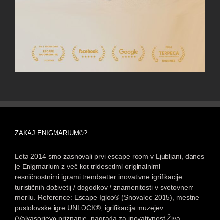
ZAKAJ ENIGMARIUM®?
Leta 2014 smo zasnovali prvi escape room v Ljubljani, danes
je Enigmarium z več kot tridesetimi originalnimi
resničnostnimi igrami trendsetter inovativne igrifikacije
turističnih doživetij / dogodkov / znamenitosti v svetovnem
merilu. Reference: Escape Igloo® (Snovalec 2015), mestne
pustolovske igre UNLOCK®, igrifikacija muzejev
(Valvasorjevo priznanje, nagrada za inovativnost Živa –