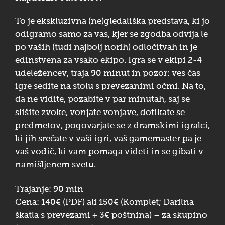
To je ekskluzivna (ne)gledališka predstava, ki jo
odigramo samo za vas, kjer se zgodba odvija le
po vaših (tudi najbolj norih) odločitvah in je
edinstvena za vsako ekipo. Igra se v ekipi 2-4
udeležencev, traja 90 minut in pozor: ves čas
igre sedite na stolu s prevezanimi očmi. Na to,
da ne vidite, pozabite v par minutah, saj se
slišite zvoke, vonjate vonjave, dotikate se
predmetov, pogovarjate se z dramskimi igralci,
ki jih srečate v vaši igri, vaš gamemaster pa je
vaš vodič, ki vam pomaga videti in se gibati v
namišljenem svetu.
Trajanje: 90 min
Cena: 140€ (PDF) ali 150€ (Komplet; Darilna
škatla s prevezami + 3€ poštnina) – za skupino